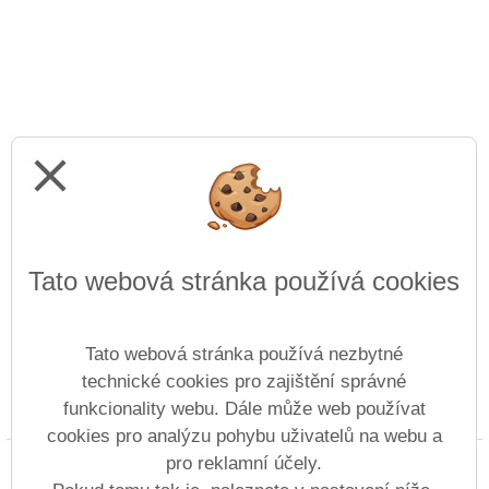
close
Tato webová stránka používá cookies
Tato webová stránka používá nezbytné
technické cookies pro zajištění správné
funkcionality webu. Dále může web používat
Prohlášení o přístupnosti
Mapa webu
Cookies
cookies pro analýzu pohybu uživatelů na webu a
pro reklamní účely.
Copyright © 2014 - 2026 Gymnázium a Střední
průmyslová škola Duchcov &
Vitalex Group