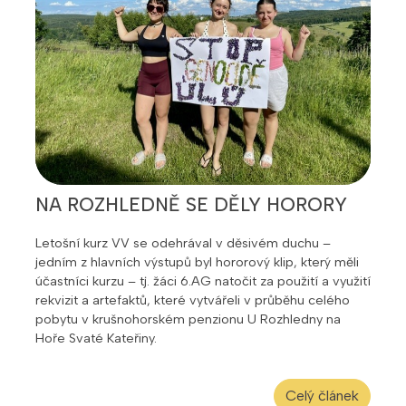
NA ROZHLEDNĚ SE DĚLY HORORY
Letošní kurz VV se odehrával v děsivém duchu –
jedním z hlavních výstupů byl hororový klip, který měli
účastníci kurzu – tj. žáci 6.AG natočit za použití a využití
rekvizit a artefaktů, které vytvářeli v průběhu celého
pobytu v krušnohorském penzionu U Rozhledny na
Hoře Svaté Kateřiny.
Celý článek