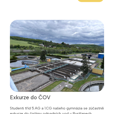
Exkurze do ČOV
Studenti tříd 5.AG a 1.CG našeho gymnázia se zúčastnili
exkurze do čistírny odpadních vod v Bystřanech.