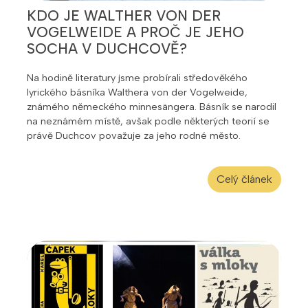
KDO JE WALTHER VON DER
VOGELWEIDE A PROČ JE JEHO
SOCHA V DUCHCOVĚ?
Na hodině literatury jsme probírali středověkého
lyrického básníka Walthera von der Vogelweide,
známého německého minnesängera. Básník se narodil
na neznámém místě, avšak podle některých teorií se
právě Duchcov považuje za jeho rodné město.
Celý článek