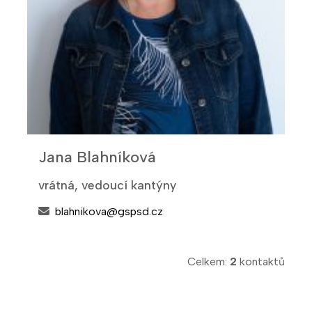
Jana Blahníková
vrátná, vedoucí kantýny
blahnikova@gspsd.cz
Celkem:
2
kontaktů