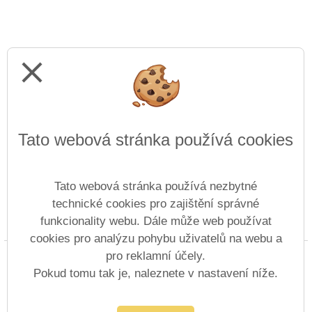
close
Tato webová stránka používá cookies
Tato webová stránka používá nezbytné
technické cookies pro zajištění správné
funkcionality webu. Dále může web používat
Prohlášení o přístupnosti
Mapa webu
Cookies
cookies pro analýzu pohybu uživatelů na webu a
pro reklamní účely.
Copyright © 2014 - 2026 Gymnázium a Střední
průmyslová škola Duchcov &
Vitalex Group
Pokud tomu tak je, naleznete v nastavení níže.
- Tvorba školních webů