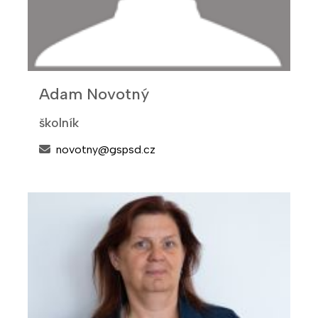
Adam Novotný
školník
novotny@gspsd.cz