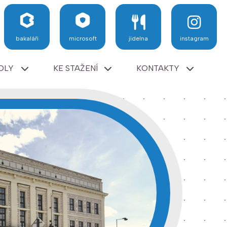
bakaláři
microsoft
jídelna
instagram
OLY
KE STAŽENÍ
KONTAKTY