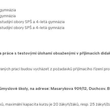
 gymnázia
 gymnázia
 studijní obory SPŠ a 4-letá gymnázia
 studijní obory SPŠ a 4-letá gymnázia
a práce s testovými úlohami obsaženými v přijímacích didak
ných prací budou vycházet z požadavků přijímacího řízení pro s
ůmyslové školy, na adrese: Masarykova 909/12, Duchcov. B
ků, maximální kapacita kurzu je 20 žákyň/žáků, resp. 25 žákyň/ž