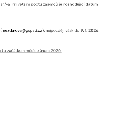
psán/-a. Při větším počtu zájemců
je rozhodující datum
 (
nezdarova@gspsd.cz
), nejpozději však do
9. 1. 2026
.
 a to začátkem měsíce února 2026.