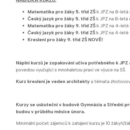
NABÍDKA KURZŮ:
Matematika pro žáky 5. tříd ZŠ
k JPZ na 8-letá
Český jazyk pro žáky 5. tříd ZŠ
k JPZ na 8-letá
Matematika pro žáky 9. tříd ZŠ
k JPZ na 4-leté
Český jazyk pro žáky 9. tříd ZŠ
k JPZ na 4-leté
Kreslení pro žáky 9. tříd ZŠ
NOVĚ!
Náplní kurzů je zopakování učiva potřebného k JPZ 
povedou vyučující s mnohaletou praxí ve výuce na SŠ.
Kurz kreslení je veden architekty
a témata zhotovova
Kurzy se uskuteční v budově Gymnázia a Střední pr
budou v průběhu měsíce února.
Minimální počet zájemců k zahájení kurzu je 10 žákyň/žá