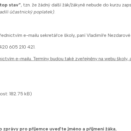
stop stav“
, tzn. že žádný další žák/žákyně nebude do kurzu za
radili účastnický poplatek)
.
ednictvím e-mailu sekretářce školy, paní Vladimíře Nezdarové
+420 605 210 421.
ictvím e-mailu. Termíny budou také zveřejněny na webu školy,
kost: 182.75 kB)
 zprávy pro příjemce uveďte jméno a příjmení žáka
,