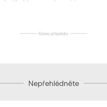
Konec příspěvku
Nepřehlédněte