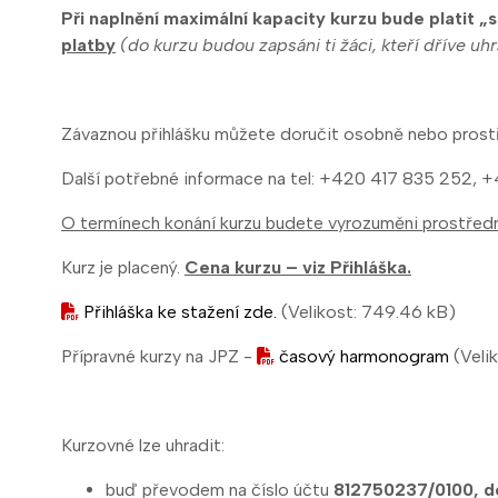
Při naplnění maximální kapacity kurzu bude platit „
platby
(do kurzu budou zapsáni ti žáci, kteří dříve uh
Závaznou přihlášku můžete doručit osobně nebo prostř
Další potřebné informace na tel: +420 417 835 252, 
O termínech konání kurzu budete vyrozuměni prostředn
Kurz je placený.
Cena kurzu – viz Přihláška.
Přihláška ke stažení zde.
(Velikost: 749.46 kB)
Přípravné kurzy na JPZ -
časový harmonogram
(Veli
Kurzovné lze uhradit:
buď převodem na číslo účtu
812750237/0100, do