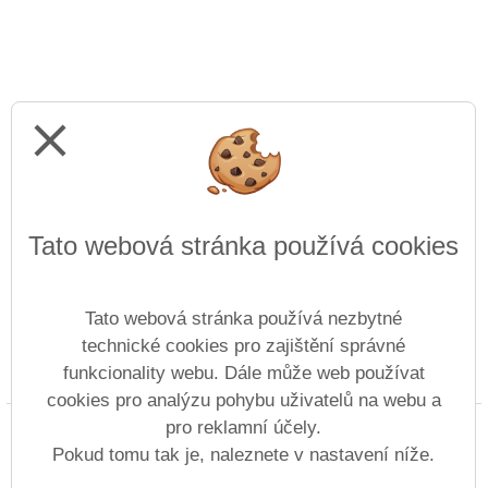
close
Tato webová stránka používá cookies
Tato webová stránka používá nezbytné
technické cookies pro zajištění správné
funkcionality webu. Dále může web používat
Prohlášení o přístupnosti
Mapa webu
Cookies
cookies pro analýzu pohybu uživatelů na webu a
pro reklamní účely.
Copyright © 2014 - 2026 Gymnázium a Střední
průmyslová škola Duchcov &
Vitalex Group
Pokud tomu tak je, naleznete v nastavení níže.
- Tvorba školních webů