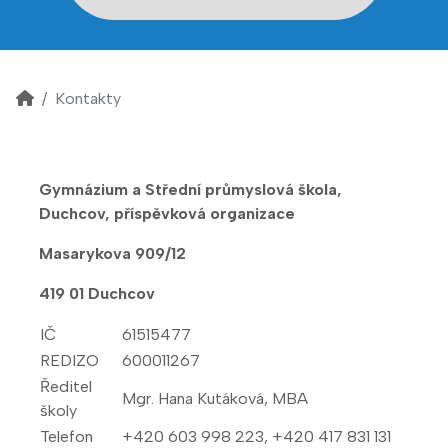
Kontakty
Gymnázium a Střední průmyslová škola,
Duchcov, příspěvková organizace
Masarykova 909/12
419 01 Duchcov
IČ
61515477
REDIZO
600011267
Ředitel
Mgr. Hana Kutáková, MBA
školy
Telefon
+420 603 998 223, +420 417 831 131