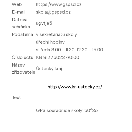
Web
https://www.gspsd.cz
E-mail
skola@gspsd.cz
Datová
ugvtje5
schránka
Podatelna
v sekretariátu školy
úřední hodiny
středa 8:00 - 11:30, 12:30 - 15:00
Číslo účtu
KB 812750237/0100
Název
Ústecký kraj
zřizovatele
http://www.kr-ustecky.cz/
Text
GPS souřadnice školy: 50°36