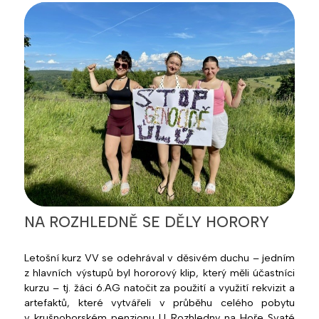
NA ROZHLEDNĚ SE DĚLY HORORY
Letošní kurz VV se odehrával v děsivém duchu – jedním
z hlavních výstupů byl hororový klip, který měli účastníci
kurzu – tj. žáci 6.AG natočit za použití a využití rekvizit a
artefaktů, které vytvářeli v průběhu celého pobytu
v krušnohorském penzionu U Rozhledny na Hoře Svaté