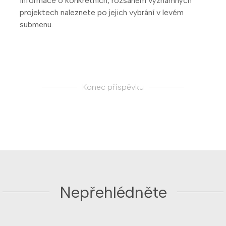
Informace o konkrétních, rozsahem významných
projektech naleznete po jejich vybrání v levém
submenu.
Konec příspěvku
Nepřehlédněte