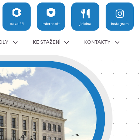
bakaláři
microsoft
jídelna
instagram
OLY
KE STAŽENÍ
KONTAKTY