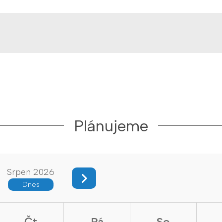
Plánujeme
Srpen 2026
Dnes
Čt
Pá
So