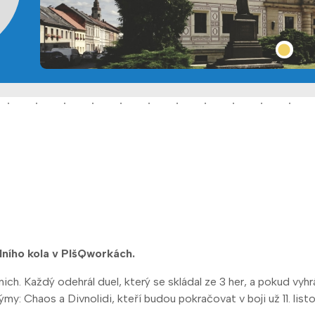
kolního kola v PIšQworkách.
ch. Každý odehrál duel, který se skládal ze 3 her, a pokud vyhr
ýmy: Chaos a Divnolidi, kteří budou pokračovat v boji už 11. li