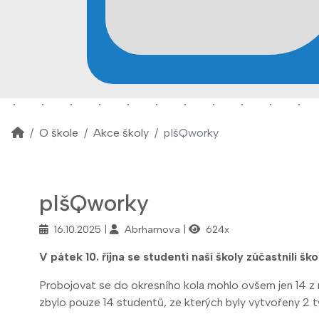
O škole
Akce školy
pIšQworky
pIšQworky
16.10.2025
Abrhamova
624x
V pátek 10. října se studenti naší školy zúčastnili š
Probojovat se do okresního kola mohlo ovšem jen 14 z ni
zbylo pouze 14 studentů, ze kterých byly vytvořeny 2 t